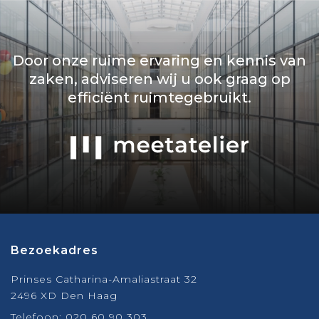
Door onze ruime ervaring en kennis van
zaken, adviseren wij u ook graag op
efficiënt ruimtegebruikt.
Bezoekadres
Prinses Catharina-Amaliastraat 32
2496 XD Den Haag
Telefoon:
020 60 90 303